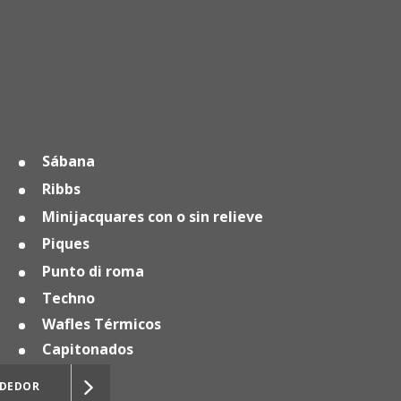
Sábana
Ribbs
Minijacquares con o sin relieve
Piques
Punto di roma
Techno
Wafles Térmicos
Capitonados
NDEDOR