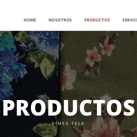
HOME
NOSOTROS
PRODUCTOS
SERVIC
P
R
O
D
U
C
T
O
S
KIMEX TELA