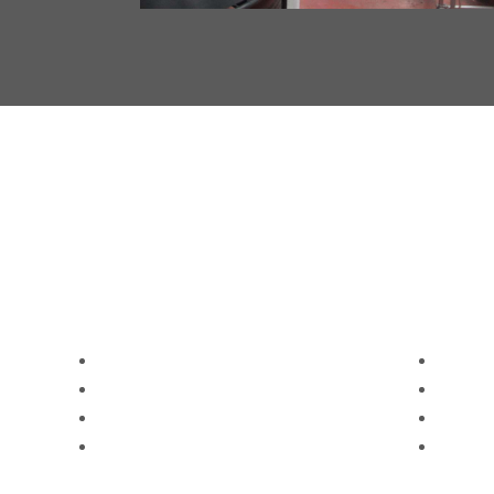
Poliéster 100%
Polié
Nylon 100%
Nylon
Viscosa 100%
Visco
Algodón 100%
Algod