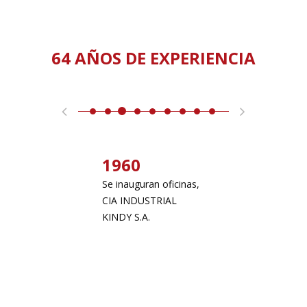
64 AÑOS DE EXPERIENCIA
1960
1972
 proceso de
Se inauguran oficinas,
Se funda K
de telas.
CIA INDUSTRIAL
C.V.
KINDY S.A.