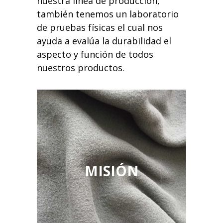
nuestra línea de producción,
también tenemos un laboratorio
de pruebas físicas el cual nos
ayuda a evalúa la durabilidad el
aspecto y función de todos
nuestros productos.
MISIÓN
Éxito a través del servicio.